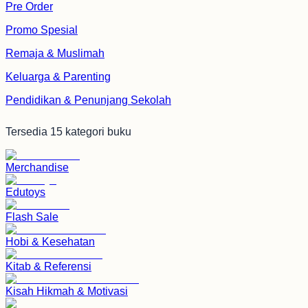
Pre Order
Promo Spesial
Remaja & Muslimah
Keluarga & Parenting
Pendidikan & Penunjang Sekolah
Pengetahuan & Aktivitas Anak
Tersedia
15
kategori buku
Produk Ecer
Merchandise
Keep Prioritas
Edutoys
Flash Sale
Hobi & Kesehatan
Kitab & Referensi
Kisah Hikmah & Motivasi