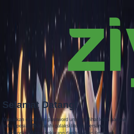
Selamat Datang!
Masukkan email dan password untuk melihat lebih banyak
buku spesial! 📚
Jelajahi galaksi literasi bersama
Ziyadbooks! Masuk sekarang dan temukan ilmu baru. 🚀